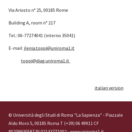
Via Ariosto n° 25, 00185 Rome 
Building A, room n° 217
Tel.: 06-77274041 (interno 35041)
E-mail: 
jlenia.toppi@uniroma1.it
toppi@diag.uniroma1.it 
italian version
© Università degli Studi di Roma "La Sapienza" - Piazzale 
Aldo Moro 5, 00185 Roma T (+39) 06 49911 CF 
80209930587 PI 02133771002 - 
www.uniroma1.it